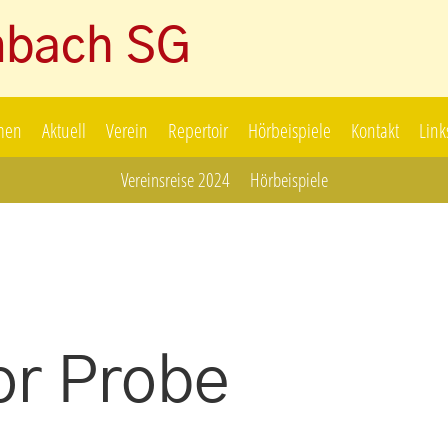
nbach SG
men
Aktuell
Verein
Repertoir
Hörbeispiele
Kontakt
Link
Vereinsreise 2024
Hörbeispiele
or Probe