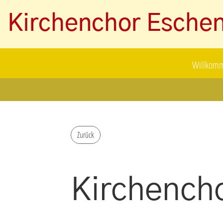
Kirchenchor Esche
Willkom
Zurück
Kirchench