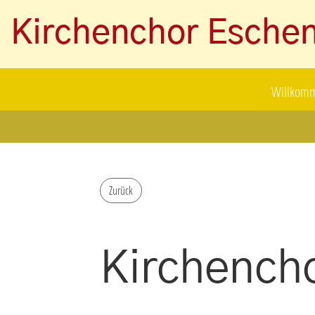
Kirchenchor Esche
Willkom
Zurück
Kirchench