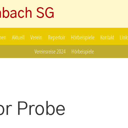
nbach SG
men
Aktuell
Verein
Repertoir
Hörbeispiele
Kontakt
Link
Vereinsreise 2024
Hörbeispiele
or Probe