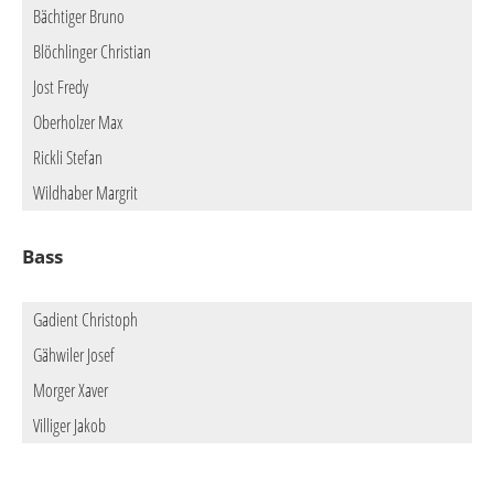
Bächtiger Bruno
Blöchlinger Christian
Jost Fredy
Oberholzer Max
Rickli Stefan
Wildhaber Margrit
Bass
Gadient Christoph
Gähwiler Josef
Morger Xaver
Villiger Jakob