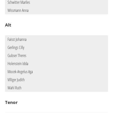
Schwitter Marlies
Wissmann Anna
Alt
Faisst Johanna
Gerlings Cilly
Gubser Theres
Holenstein Idda
Mocek-Angelus Aga
Villiger Judith
Wahl Ruth
Tenor